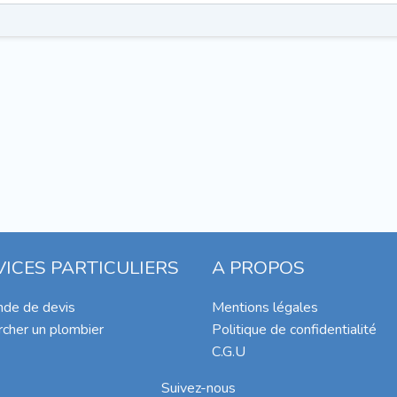
VICES PARTICULIERS
A PROPOS
de de devis
Mentions légales
cher un plombier
Politique de confidentialité
C.G.U
Suivez-nous