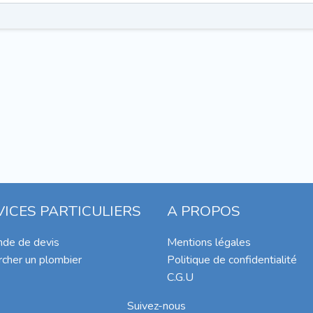
VICES PARTICULIERS
A PROPOS
de de devis
Mentions légales
cher un plombier
Politique de confidentialité
C.G.U
Suivez-nous