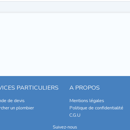
VICES PARTICULIERS
A PROPOS
de de devis
Mentions légales
cher un plombier
Politique de confidentialité
C.G.U
Suivez-nous