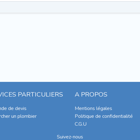
VICES PARTICULIERS
A PROPOS
de de devis
Mentions légales
cher un plombier
Politique de confidentialité
C.G.U
Suivez-nous