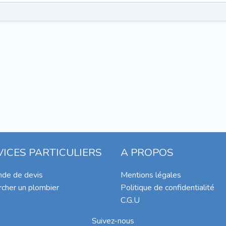
VICES PARTICULIERS
A PROPOS
de de devis
Mentions légales
cher un plombier
Politique de confidentialité
C.G.U
Suivez-nous