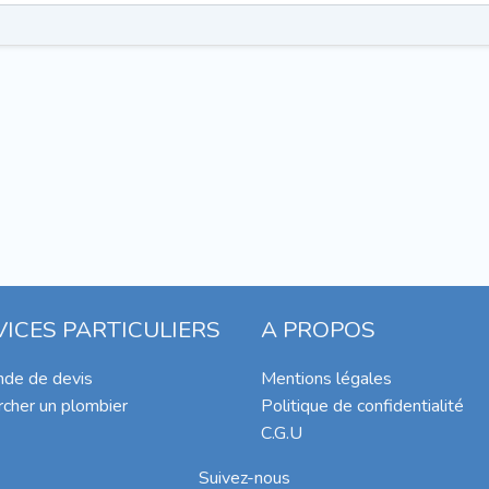
VICES PARTICULIERS
A PROPOS
de de devis
Mentions légales
cher un plombier
Politique de confidentialité
C.G.U
Suivez-nous