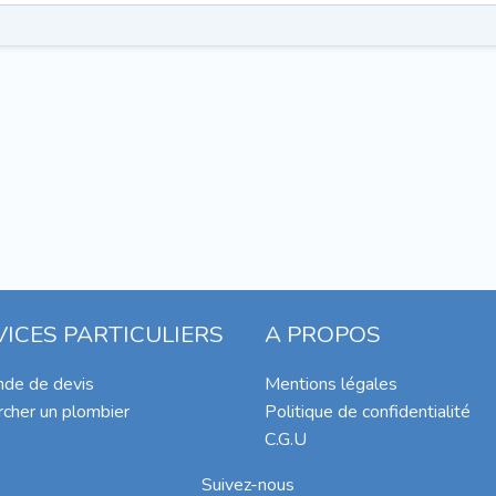
VICES PARTICULIERS
A PROPOS
de de devis
Mentions légales
cher un plombier
Politique de confidentialité
C.G.U
Suivez-nous