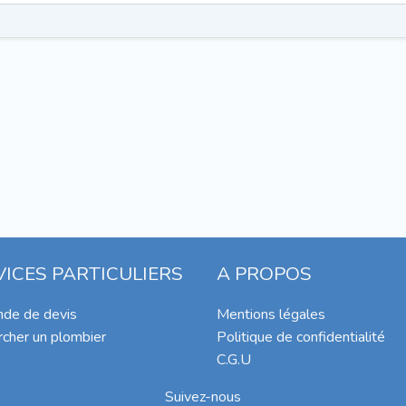
VICES PARTICULIERS
A PROPOS
de de devis
Mentions légales
cher un plombier
Politique de confidentialité
C.G.U
Suivez-nous