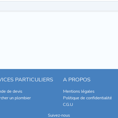
VICES PARTICULIERS
A PROPOS
de de devis
Mentions légales
cher un plombier
Politique de confidentialité
C.G.U
Suivez-nous