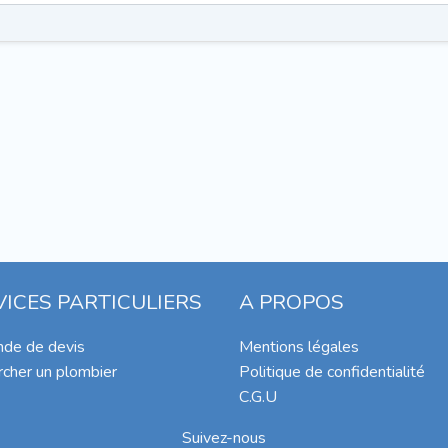
VICES PARTICULIERS
A PROPOS
de de devis
Mentions légales
cher un plombier
Politique de confidentialité
C.G.U
Suivez-nous