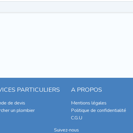
VICES PARTICULIERS
A PROPOS
de de devis
Mentions légales
cher un plombier
Politique de confidentialité
C.G.U
Suivez-nous