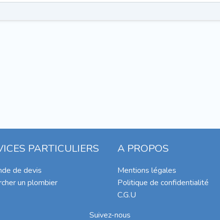
VICES PARTICULIERS
A PROPOS
de de devis
Mentions légales
cher un plombier
Politique de confidentialité
C.G.U
Suivez-nous