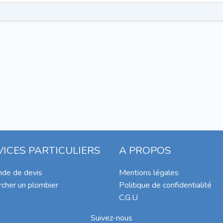
VICES PARTICULIERS
A PROPOS
de de devis
Mentions légales
cher un plombier
Politique de confidentialité
C.G.U
Suivez-nous