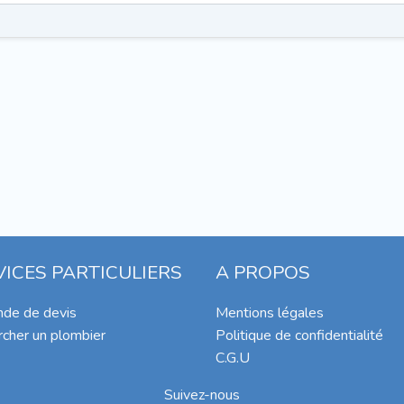
VICES PARTICULIERS
A PROPOS
de de devis
Mentions légales
cher un plombier
Politique de confidentialité
C.G.U
Suivez-nous