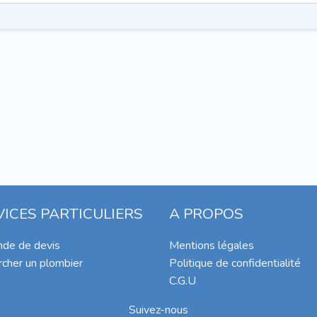
VICES PARTICULIERS
A PROPOS
de de devis
Mentions légales
cher un plombier
Politique de confidentialité
C.G.U
Suivez-nous