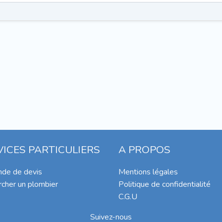
VICES PARTICULIERS
A PROPOS
de de devis
Mentions légales
cher un plombier
Politique de confidentialité
C.G.U
Suivez-nous