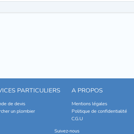
VICES PARTICULIERS
A PROPOS
de de devis
Mentions légales
cher un plombier
Politique de confidentialité
C.G.U
Suivez-nous